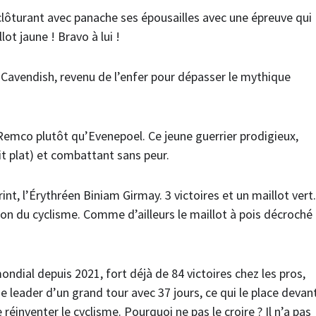
ôturant avec panache ses épousailles avec une épreuve qui
lot jaune ! Bravo à lui !
 Cavendish, revenu de l’enfer pour dépasser le mythique
 Remco plutôt qu’Evenepoel. Ce jeune guerrier prodigieux,
it plat) et combattant sans peur.
t, l’Érythréen Biniam Girmay. 3 victoires et un maillot vert.
tion du cyclisme. Comme d’ailleurs le maillot à pois décroché
dial depuis 2021, fort déjà de 84 victoires chez les pros,
leader d’un grand tour avec 37 jours, ce qui le place devan
inventer le cyclisme. Pourquoi ne pas le croire ? Il n’a pas