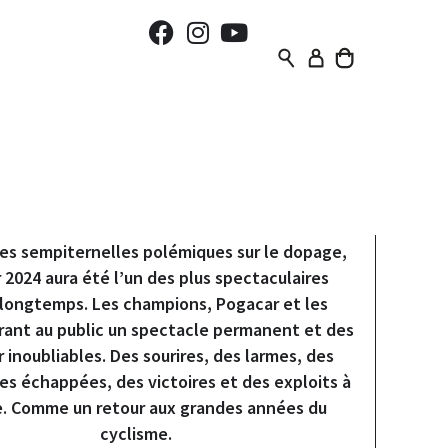
Magazine
|
Éditos
2024 : POGACAR, GLOIRE OU
TEMPÊTE ?
es sempiternelles polémiques sur le dopage,
 2024 aura été l’un des plus spectaculaires
 longtemps. Les champions, Pogacar et les
frant au public un spectacle permanent et des
 inoubliables. Des sourires, des larmes, des
es échappées, des victoires et des exploits à
le. Comme un retour aux grandes années du
cyclisme.