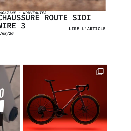
AGAZINE
-
NOUVEAUTÉS
MAGAZIN
CHAUSSURE ROUTE SIDI
LE 
WIRE 3
FEM
LIRE L'ARTICLE
/08/26
1/08/26