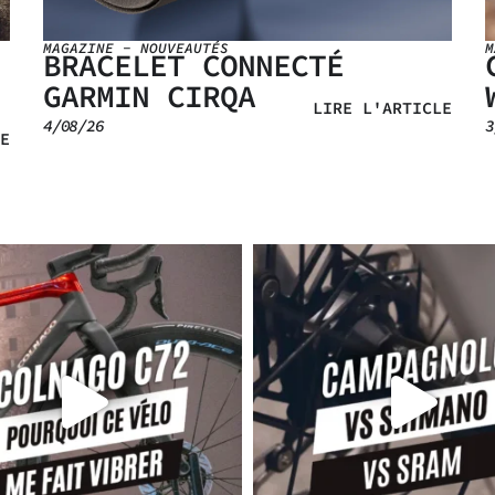
MAGAZINE
-
NOUVEAUTÉS
M
BRACELET CONNECTÉ
GARMIN CIRQA
LIRE L'ARTICLE
4/08/26
3
E