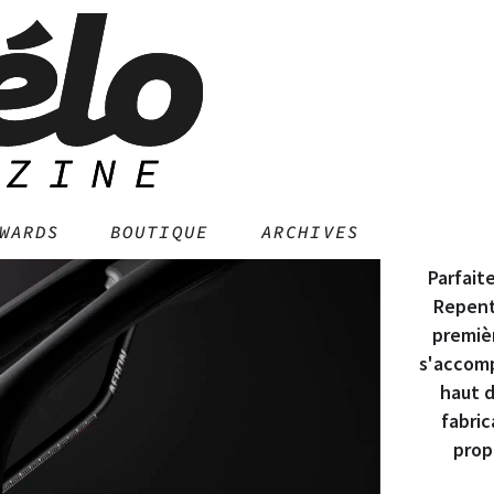
Nouv
WARDS
BOUTIQUE
ARCHIVES
Parfait
Repent
premiè
s'accomp
haut 
fabric
prop