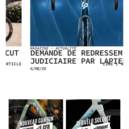
MAGAZINE
-
ACTUALITÉ
DEMANDE DE REDRESSEMENT
JUDICIAIRE PAR LAPIERRE
E
LIRE L'ARTICLE
6/08/26