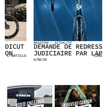
MAGAZINE
-
ACTUALITÉ
DEMANDE DE REDRESSEMENT
JUDICIAIRE PAR LAPIERRE
E
LIRE L'ARTICLE
6/08/26