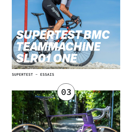
SUPERTEST BMC
TEAMMACHINE
SLR01 ONE
SUPERTEST
-
ESSAIS
03