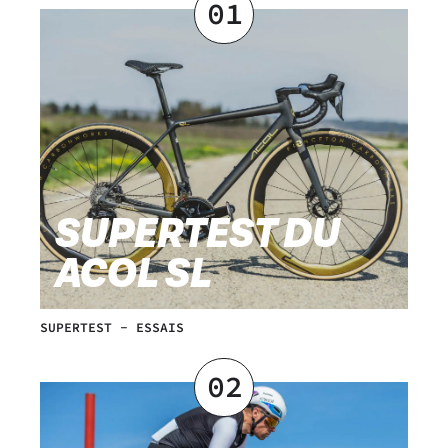
01
SUPERTEST DU
ACOL SL
SUPERTEST
-
ESSAIS
02