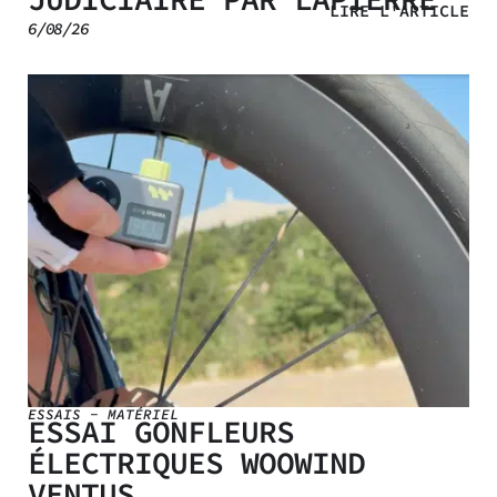
LIRE L'ARTICLE
6/08/26
ESSAIS
-
MATÉRIEL
ESSAI GONFLEURS
ÉLECTRIQUES WOOWIND
VENTUS