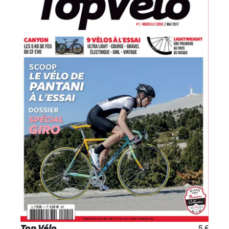
Top Vélo
5
€