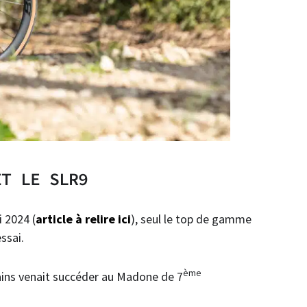
ET LE SLR9
 2024 (
article à relire ici
), seul le top de gamme
ssai.
ème
ains venait succéder au Madone de 7